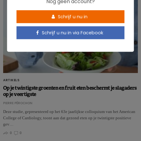
Nog geen account?
Schrijf u nu in
Schrijf u nu in via Facebook
ARTIKELS
Op je twintigste groenten en fruit eten beschermt je slagaders
op je veertigste
PIERRE PÉROCHON
Deze studie, gepresenteerd op het 63e jaarlijkse colloquium van het American
College of Cardiology, toont aan dat gezond eten op je twintigste positieve
gev…
0
0