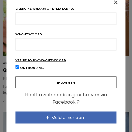
×
GEBRUIKERSNAAM OF E-MAILADRES
WACHTWOORD
VERNIEUW UW WACHTWOORD
ARTIKELS
ONTHOUD MIJ
Groenten en fruit kweken verbetert de eetgewoonten
PIERRE PÉROCHON
La pratique du jardinage influence positivement la consommation de fruits et
légumes, non…
Heeft u zich reeds ingeschreven via
Facebook ?
0
0
Meld u hier aan