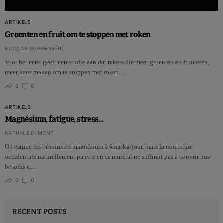
ARTIKELS
Groenten en fruit om te stoppen met roken
NICOLAS GUGGENBÜHL
Voor het eerst geeft een studie aan dat rokers die meer groenten en fruit eten,
meer kans maken om te stoppen met roken.…
0
0
ARTIKELS
Magnésium, fatigue, stress…
NATHALIE DUMONT
On estime les besoins en magnésium à 6mg/kg/jour, mais la nourriture
occidentale naturellement pauvre en ce minéral ne suffirait pas à couvrir nos
besoins e…
0
0
RECENT POSTS