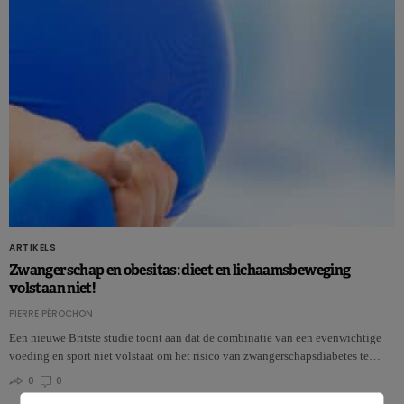
ARTIKELS
Zwangerschap en obesitas: dieet en lichaamsbeweging
volstaan niet!
PIERRE PÉROCHON
Een nieuwe Britste studie toont aan dat de combinatie van een evenwichtige
voeding en sport niet volstaat om het risico van zwangerschapsdiabetes te…
0
0