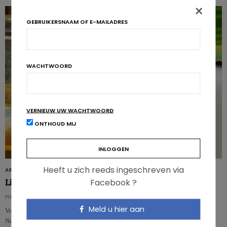
×
GEBRUIKERSNAAM OF E-MAILADRES
WACHTWOORD
VERNIEUW UW WACHTWOORD
ONTHOUD MIJ
Heeft u zich reeds ingeschreven via
ARTIKELS
Facebook ?
Lichaamsbeweging en kokosolie tegen hoge bloeddruk
PIERRE PÉROCHON
Meld u hier aan
Volgens een nieuwe studie verschenen in het tijdschrift Applied Physiology,
Nutrition, and Metabolism zou een combinatie van kokosolie en