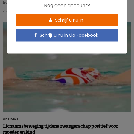
lichaamsbeweging d…
Nog geen account?
0
0
Schrijf u nu in
Schrijf u nu in via Facebook
ARTIKELS
Lichaamsbeweging tijdens zwangerschap positief voor
moeder en kind