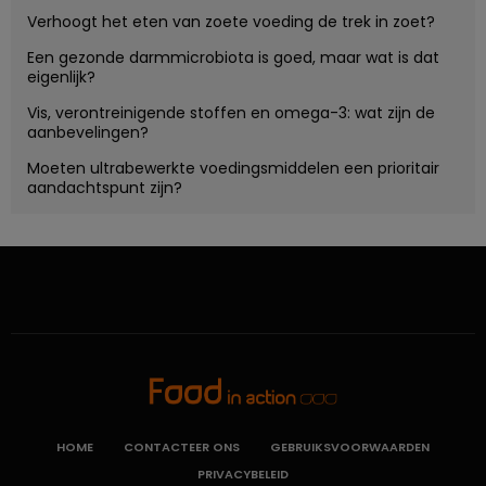
Verhoogt het eten van zoete voeding de trek in zoet?
Een gezonde darmmicrobiota is goed, maar wat is dat
eigenlijk?
Vis, verontreinigende stoffen en omega-3: wat zijn de
aanbevelingen?
Moeten ultrabewerkte voedingsmiddelen een prioritair
aandachtspunt zijn?
HOME
CONTACTEER ONS
GEBRUIKSVOORWAARDEN
PRIVACYBELEID