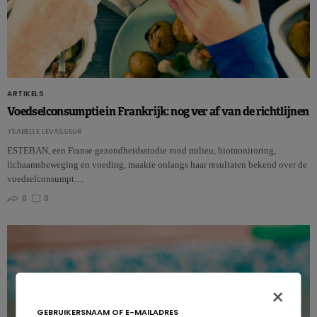
ARTIKELS
Voedselconsumptie in Frankrijk: nog ver af van de richtlijnen
YSABELLE LEVASSEUR
ESTEBAN, een Franse gezondheidsstudie rond milieu, biomonitoring,
lichaamsbeweging en voeding, maakte onlangs haar resultaten bekend over de
voedselconsumpt…
0
0
×
GEBRUIKERSNAAM OF E-MAILADRES