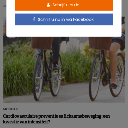
Schrijf u nu in
0
0
Schrijf u nu in via Facebook
ARTIKELS
Cardiovasculaire preventie en lichaamsbeweging: een
kwestie van intensiteit?