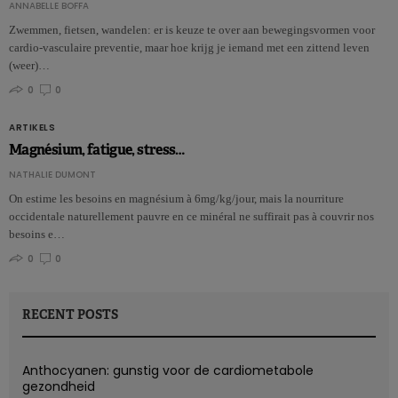
ANNABELLE BOFFA
Zwemmen, fietsen, wandelen: er is keuze te over aan bewegingsvormen voor
cardio-vasculaire preventie, maar hoe krijg je iemand met een zittend leven
(weer)…
0
0
ARTIKELS
Magnésium, fatigue, stress…
NATHALIE DUMONT
On estime les besoins en magnésium à 6mg/kg/jour, mais la nourriture
occidentale naturellement pauvre en ce minéral ne suffirait pas à couvrir nos
besoins e…
0
0
RECENT POSTS
Anthocyanen: gunstig voor de cardiometabole
gezondheid