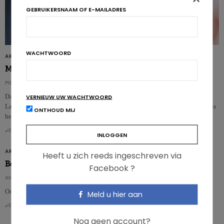
GEBRUIKERSNAAM OF E-MAILADRES
WACHTWOORD
ARTIKELS
Meer gewicht verliezen met probiotica?
PIERRE PÉROCHON
Dat wordt althans geopperd door onderzoekers van de Canadese Université
VERNIEUW UW WACHTWOORD
Laval, die hebben aangetoond dat de probioticastam Lactobacillus rhamnosus
ONTHOUD MIJ
het gewic…
0
0
ARTIKELS
Heeft u zich reeds ingeschreven via
Be in the news!
Facebook ?
ANNABELLE BOFFA
Ontdek alle artikelen over probiotica en onze expert aan het woord…
Meld u hier aan
0
0
Nog geen account?