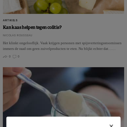
ARTIKELS
Kan kaas helpen tegen colitis?
NICOLAS ROUSSEAU
Het klinkt ongelooflijk. Vaak krijgen personen met spijsverteringsstoornissen
immers de raad om geen zuivelproducten te eten. Nu blijkt echter dat……
0
0
×