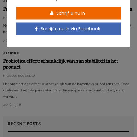
ARTIKELS
Probiotica: een website om de darmgezondheid te verdedigen
Schrijf u nu in
NICOLAS GUGGENBÜHL
Naar aanleiding van de afwijzing van de claims over probiotica door de EFSA,
Schrijf u nu in via Facebook
hebben drie onderzoekers de handen in elkaar geslaan om een website te …
0
0
ARTIKELS
Probiotica effect: afhankelijk van hun stabiliteit in het
product
NICOLAS ROUSSEAU
Het probiotische effect is afhankelijk van de bacteriestam. Volgens een Finse
studie werd ook de parameter: bereidingswijze van het eindproduct, sterk
verwa…
0
0
RECENT POSTS