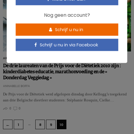
Nog geen account?
Schrijf u nu in
Schrijf u nu in via Facebook
ARTIKELS
De drie laureaten van de Prijs voor de Diëtetiek 2010 zijn :
kinderdiabetes educatie, marathonvoeding en de «
Donderdag Veggiedag »
ANNABELLE BOFFA
De Prijs voor de Diëtetiek werd afgelopen dinsdag door Kellogg’s toegekend
aan drie Belgische dieetleer studenten: Stéphanie Rosquin, Cielke…
0
0
…
←
1
8
9
10