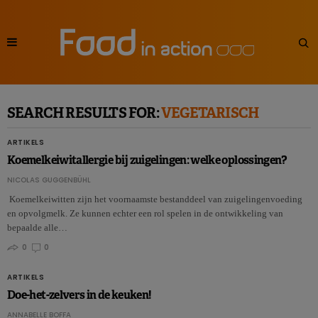
SEARCH RESULTS FOR:
VEGETARISCH
ARTIKELS
Koemelkeiwitallergie bij zuigelingen: welke oplossingen?
NICOLAS GUGGENBÜHL
Koemelkeiwitten zijn het voornaamste bestanddeel van zuigelingenvoeding
en opvolgmelk. Ze kunnen echter een rol spelen in de ontwikkeling van
bepaalde alle…
0
0
ARTIKELS
Doe-het-zelvers in de keuken!
ANNABELLE BOFFA