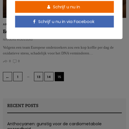
Schrijf u nu in
Schrijf u nu in via Facebook
ARTIKELS
Een kopje koffie per dag om het DNA te beschermen?
NICOLAS ROUSSEAU
Volgens een team Europese onderzoekers zou een kop koffie per dag de
oxidatieve stress, schadelijk voor het DNA verminderen…
0
0
…
←
1
13
14
15
RECENT POSTS
Anthocyanen: gunstig voor de cardiometabole
gezondheid