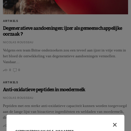
ARTIKELS
Degeneratieve aandoeningen: ijzer als gemeenschappelijke
oorzaak ?
NICOLAS ROUSSEAU
Volgens een team Britse onderzoekers zou een teveel aan ijzer in vrije vorm in
het bloed de ontwikkeling van degeneratieve aandoeningen versnellen.
Vandaar…
0
0
ARTIKELS
Anti-oxidatieve peptiden in moedermelk
NICOLAS ROUSSEAU
Peptiden met een sterke anti-oxidatieve capaciteit kunnen worden toegevoegd
aan de lange lijst van bioactieve ingrediënten en weldaden van moedermelk,
dit v…
×
0
0
GEBRUIKERSNAAM OF E-MAILADRES