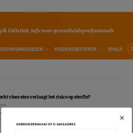
 & Diëtetiek, info voor gezondheidsprofessionals
OEDINGSMIDDELEN
VOEDINGSSTOFFEN
TOOLS
kt vlees eten verlaagt het risico op sterfte?
KKEN
n een lager risico hebben op mortaliteit, hoewel de exacte rol van vlees
×
ensstijl hierin nog onduidelijk is…
GEBRUIKERSNAAM OF E-MAILADRES