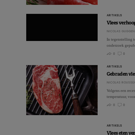
ARTIKELS
Vlees verhoogt
NICOLAS GUGGEN
In tegenstelling 
onderzoek gepubl
0
0
ARTIKELS
Gebraden vle
NICOLAS ROUSSE
Volgens een rece
temperatuur, voor
0
0
ARTIKELS
Vlees eten ve