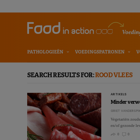
Voeding
PATHOLOGIEËN
VOEDINGSPATRONEN
V
SEARCH RESULTS FOR:
ROOD VLEES
ARTIKELS
Minder verwer
GRIET VANDERSPI
Vegetariërs zoude
en/of gezonde lev
0
0