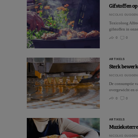
Gifstoffen o
NICOLAS GUGGEN
Toxicoloog Alfred
gifstoffen in on
0
0
ARTIKELS
Sterk bewerk
NICOLAS GUGGEN
De consumptie va
overgewicht en ob
0
0
ARTIKELS
Muzieksterren
NICOLAS GUGGEN