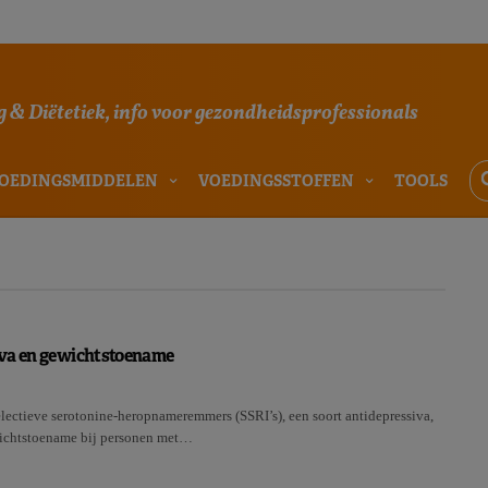
 & Diëtetiek, info voor gezondheidsprofessionals
OEDINGSMIDDELEN
VOEDINGSSTOFFEN
TOOLS
va en gewichtstoename
lectieve serotonine-heropnameremmers (SSRI’s), een soort antidepressiva,
ichtstoename bij personen met…