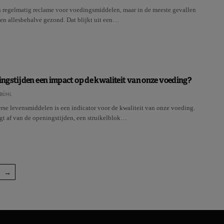
 regelmatig reclame voor voedingsmiddelen, maar in de meeste gevallen
en allesbehalve gezond. Dat blijkt uit een…
gstijden een impact op de kwaliteit van onze voeding?
BÜHL
rse levensmiddelen is een indicator voor de kwaliteit van onze voeding.
gt af van de openingstijden, een struikelblok…
→