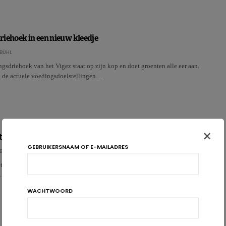
iehoek in een nieuw kleedje
BÜHL
sdriehoek van het Vigez staat op zijn kop en doet groenten alle eer aan.
p de actuele voedingsdoelstellingen…
×
t vormt een bedreiging in ontwikkelde landen
GEBRUIKERSNAAM OF E-MAILADRES
BÜHL
etmassa is nog meer dan overgewicht een tikkende tijdbom voor de
. Daarvan getuigt ook…
WACHTWOORD