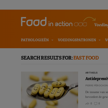
Voeding
PATHOLOGIEËN
VOEDINGSPATRONEN
V
SEARCH RESULTS FOR:
FAST FOOD
ARTIKELS
Antidepressi
PIERRE PÉROCHON
De inname van se
bevordert de gew
0
0