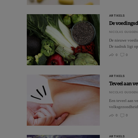
ARTIKELS
De voedingsdr
NICOLAS GUGGEN
De nieuwe voeding
De nadruk ligt o
0
0
ARTIKELS
Teveel aan ve
NICOLAS GUGGEN
Een teveel aan v
volksgezondheid
0
0
ARTIKELS