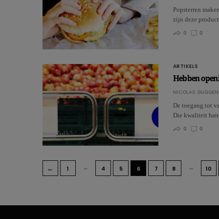
Popsterren maken
zijn deze product
0
0
ARTIKELS
Hebben openin
NICOLAS GUGGEN
De toegang tot ve
Die kwaliteit han
0
0
…
…
←
1
4
5
6
7
8
10