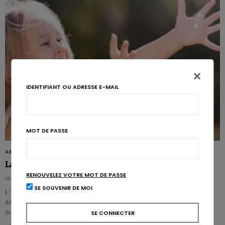
×
IDENTIFIANT OU ADRESSE E-MAIL
MOT DE PASSE
ARTICLES
La thiamine décroche une allégation pour la santé mentale
RENOUVELEZ VOTRE MOT DE PASSE
NICOLAS GUGGENBÜHL
SE SOUVENIR DE MOI
L’EFSA a émis un avis favorable pour une allégation relative au
développement et à la santé infantile (art. 14) et qui concerne le lien entre la
thiam…