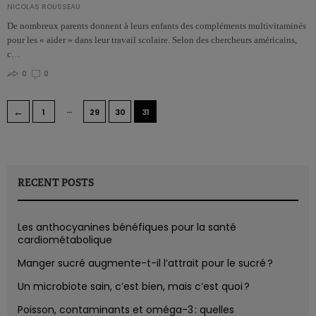
NICOLAS ROUSSEAU
De nombreux parents donnent à leurs enfants des compléments multivitaminés
pour les « aider » dans leur travail scolaire. Selon des chercheurs américains,
c…
0
0
…
←
1
29
30
31
RECENT POSTS
Les anthocyanines bénéfiques pour la santé
cardiométabolique
Manger sucré augmente-t-il l’attrait pour le sucré ?
Un microbiote sain, c’est bien, mais c’est quoi ?
Poisson, contaminants et oméga-3 : quelles