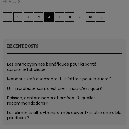
0
0
…
←
→
1
2
3
4
5
6
16
RECENT POSTS
Les anthocyanines bénéfiques pour la santé
cardiométabolique
Manger sucré augmente-t-il l’attrait pour le sucré ?
Un microbiote sain, c’est bien, mais c’est quoi ?
Poisson, contaminants et oméga-3 : quelles
recommandations ?
Les aliments ultra-transformés doivent-ils être une cible
prioritaire ?