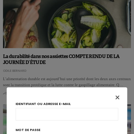
La durabilité dans nos assiettes COMPTE RENDU DE LA
JOURNÉE D’ÉTUDE
ODILE BERNARD
L’alimentation durable est aujourd’hui une priorité dont les deux axes centraux
sont la transition protéique et la lutte contre le gaspillage alimentaire. Q…
0
0
×
IDENTIFIANT OU ADRESSE E-MAIL
MOT DE PASSE