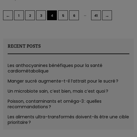
…
←
→
1
2
3
4
5
6
41
RECENT POSTS
Les anthocyanines bénéfiques pour la santé
cardiométabolique
Manger sucré augmente-t-il l’attrait pour le sucré ?
Un microbiote sain, c’est bien, mais c’est quoi ?
Poisson, contaminants et oméga-3 : quelles
recommandations ?
Les aliments ultra-transformés doivent-ils être une cible
prioritaire ?