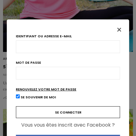
×
IDENTIFIANT OU ADRESSE E-MAIL
ARTICLES
MOT DE PASSE
5 bonnes habitudes pour vivre 10 ans de plus
NICOLAS ROUSSEAU
Une nouvelle étude suggère qu’adopter un mode vie, à l’âge adulte, qui
RENOUVELEZ VOTRE MOT DE PASSE
comporte 5 bonnes habitudes peut prolonger l’espérance……
SE SOUVENIR DE MOI
0
0
Vous vous êtes inscrit avec Facebook ?