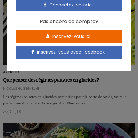
Connectez-vous ici
Pas encore de compte?
Inscrivez-vous ici
Inscrivez-vous avec Facebook
ARTICLES
Que penser des régimes pauvres en glucides?
NICOLAS GUGGENBÜHL
Les régimes pauvres en glucides sont prisés pour la perte de poids, voire la
prévention du diabète. Est-ce justifié? Non, selon……
0
0