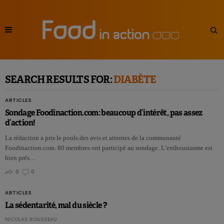
SEARCH RESULTS FOR:
DIABÈTE
ARTICLES
Sondage Foodinaction.com: beaucoup d’intérêt, pas assez
d’action!
La rédaction a pris le pouls des avis et attentes de la communauté
Foodinaction.com. 80 membres ont participé au sondage. L’enthousiasme est
bien prés…
0
0
ARTICLES
La sédentarité, mal du siècle ?
NICOLAS ROUSSEAU