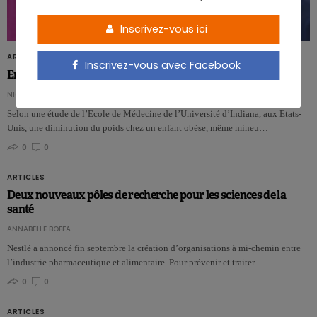
Inscrivez-vous ici
ARTICLES
Inscrivez-vous avec Facebook
Enfant obèse: la perte de poids baisse la tension
NICOLAS ROUSSEAU
Selon une étude de l’Ecole de Médecine de l’Université d’Indiana, aux Etats-
Unis, une diminution du poids chez un enfant obèse, même mineu…
0
0
ARTICLES
Deux nouveaux pôles de recherche pour les sciences de la
santé
ANNABELLE BOFFA
Nestlé a annoncé fin septembre la création d’organisations à mi-chemin entre
l’industrie pharmaceutique et alimentaire. Pour prévenir et traiter…
0
0
ARTICLES