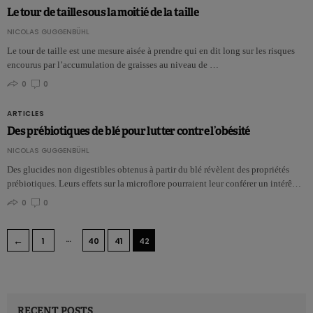
Le tour de taille sous la moitié de la taille
NICOLAS GUGGENBÜHL
Le tour de taille est une mesure aisée à prendre qui en dit long sur les risques
encourus par l’accumulation de graisses au niveau de …
0
0
ARTICLES
Des prébiotiques de blé pour lutter contre l’obésité
NICOLAS GUGGENBÜHL
Des glucides non digestibles obtenus à partir du blé révèlent des propriétés
prébiotiques. Leurs effets sur la microflore pourraient leur conférer un intérê…
0
0
…
←
1
40
41
42
RECENT POSTS