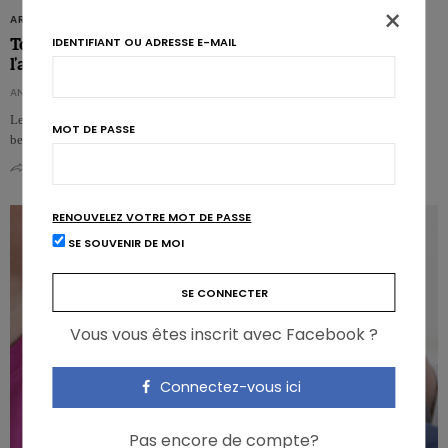
×
ARTICLES
IDENTIFIANT OU ADRESSE E-MAIL
Top 3 du Prix de la Diététique 2010: les enfants diabétiques,
l’alimentation des marathoniens et les «Jeudis Végétariens»
ANNABELLE BOFFA
Le Prix de la Diététique a été décerné ce mardi par Kellogg’s à trois étudiants
MOT DE PASSE
belges en diététique : Stéphanie Rosquin, Cielke Snauwaert et Sven Van…
0
0
RENOUVELEZ VOTRE MOT DE PASSE
SE SOUVENIR DE MOI
Vous vous êtes inscrit avec Facebook ?
Connectez-vous ici
Pas encore de compte?