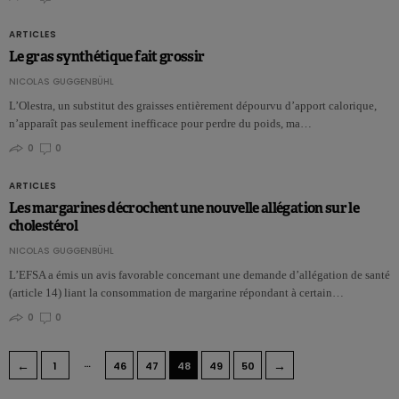
ARTICLES
Le gras synthétique fait grossir
NICOLAS GUGGENBÜHL
L’Olestra, un substitut des graisses entièrement dépourvu d’apport calorique,
n’apparaît pas seulement inefficace pour perdre du poids, ma…
0
0
ARTICLES
Les margarines décrochent une nouvelle allégation sur le
cholestérol
NICOLAS GUGGENBÜHL
L’EFSA a émis un avis favorable concernant une demande d’allégation de santé
(article 14) liant la consommation de margarine répondant à certain…
0
0
…
←
→
1
46
47
48
49
50