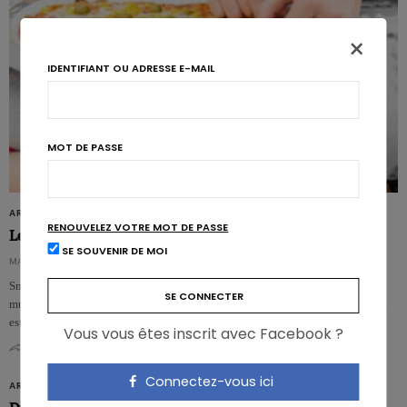
×
IDENTIFIANT OU ADRESSE E-MAIL
MOT DE PASSE
ARTICLES
RENOUVELEZ VOTRE MOT DE PASSE
Le nomadisme alimentaire: quel impact sur le poids?
SE SOUVENIR DE MOI
MAGALI JACOBS
Snacks, épiceries, fast-food, petite restauration,… l’offre alimentaire se
multiplie à mesure que l’on mange de moins en moins souvent chez soi. Quel
est l’…
Vous vous êtes inscrit avec Facebook ?
0
0
Connectez-vous ici
ARTICLES