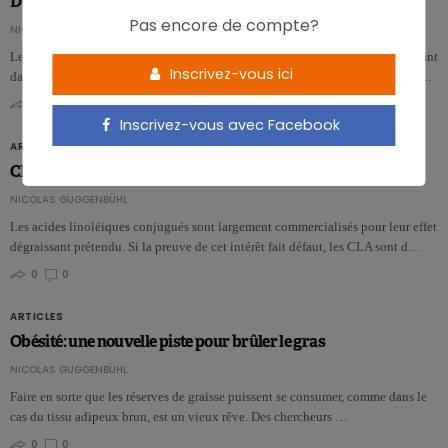
Du gras pour grandir ?
Pas encore de compte?
NICOLAS ROUSSEAU
Les graisses, et en particulier les acides gras essentiels, jouent un rôle important
Inscrivez-vous ici
dans le développement neurologique de l’enfant. Mais la marge de manœuv…
0
0
Inscrivez-vous avec Facebook
ARTICLES
CLA: plus de tort que de bien?
NICOLAS GUGGENBÜHL
Les acides linoléiques conjugués sont largement commercialisés pour leur effet
dégraissant prétendu. Si la preuve de cet intérêt fait défaut, les CLA sont d…
0
0
ARTICLES
Obésité: une nouvelle piste pour brûler le gras
NICOLAS GUGGENBÜHL
Faire en sorte que les réserves de graisse puissent se consumer, comme dans le
cas du tissu adipeux brun, est un vieux rêve. Des chercheurs …
0
0