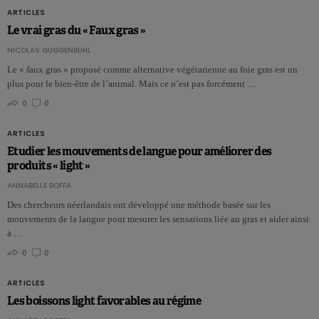
ARTICLES
Le vrai gras du « Faux gras »
NICOLAS GUGGENBÜHL
Le « faux gras » proposé comme alternative végétarienne au foie gras est un
plus pour le bien-être de l’animal. Mais ce n’est pas forcément …
0
0
ARTICLES
Etudier les mouvements de langue pour améliorer des
produits « light »
ANNABELLE BOFFA
Des chercheurs néerlandais ont développé une méthode basée sur les
mouvements de la langue pour mesurer les sensations liée au gras et aider ainsi
à …
0
0
ARTICLES
Les boissons light favorables au régime