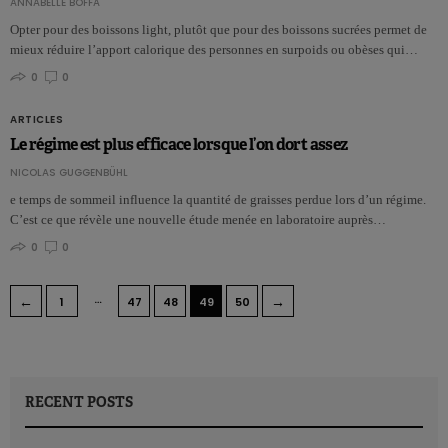
ANNABELLE BOFFA
Opter pour des boissons light, plutôt que pour des boissons sucrées permet de
mieux réduire l’apport calorique des personnes en surpoids ou obèses qui…
0
0
ARTICLES
Le régime est plus efficace lorsque l’on dort assez
NICOLAS GUGGENBÜHL
e temps de sommeil influence la quantité de graisses perdue lors d’un régime.
C’est ce que révèle une nouvelle étude menée en laboratoire auprès…
0
0
…
←
→
1
47
48
49
50
RECENT POSTS