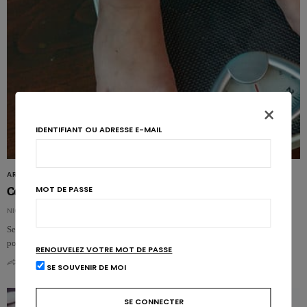
×
IDENTIFIANT OU ADRESSE E-MAIL
ARTICLES
MOT DE PASSE
Contrer l’obésité infantile pour 20 cents par jour?
NICOLAS ROUSSEAU
Selon une étude brésilienne, ce serait le prix à payer pour enrayer le gain de
poids chez l’enfant. Une somme dérisoire qui suppose la mise …
RENOUVELEZ VOTRE MOT DE PASSE
0
0
SE SOUVENIR DE MOI