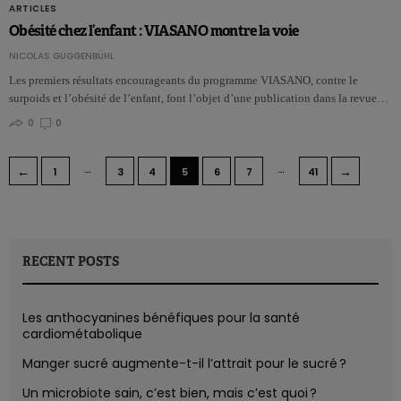
ARTICLES
Obésité chez l’enfant : VIASANO montre la voie
NICOLAS GUGGENBÜHL
Les premiers résultats encourageants du programme VIASANO, contre le
surpoids et l’obésité de l’enfant, font l’objet d’une publication dans la revue…
0
0
…
…
←
→
1
3
4
5
6
7
41
RECENT POSTS
Les anthocyanines bénéfiques pour la santé
cardiométabolique
Manger sucré augmente-t-il l’attrait pour le sucré ?
Un microbiote sain, c’est bien, mais c’est quoi ?