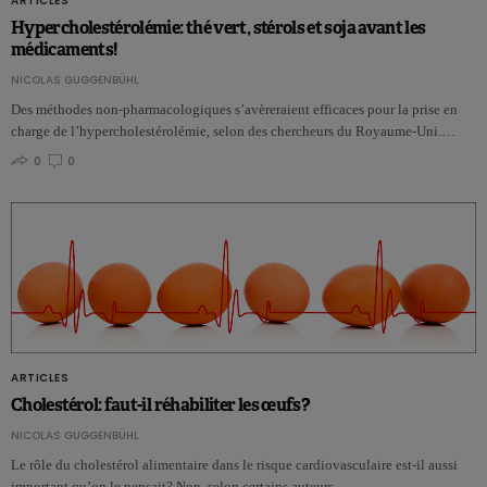
ARTICLES
Hypercholestérolémie: thé vert, stérols et soja avant les
médicaments!
NICOLAS GUGGENBÜHL
Des méthodes non-pharmacologiques s’avèreraient efficaces pour la prise en
charge de l’hypercholestérolémie, selon des chercheurs du Royaume-Uni.…
0
0
ARTICLES
Cholestérol: faut-il réhabiliter les œufs?
NICOLAS GUGGENBÜHL
Le rôle du cholestérol alimentaire dans le risque cardiovasculaire est-il aussi
important qu’on le pensait? Non, selon certains auteurs.…