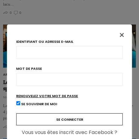
lacu…
0
0
×
IDENTIFIANT OU ADRESSE E-MAIL
MOT DE PASSE
ARTICLES
Les 18-25 ans, nouveaux consommateurs aux habitudes
spécifiques
RENOUVELEZ VOTRE MOT DE PASSE
NICOLAS ROUSSEAU
SE SOUVENIR DE MOI
La Fondation Louis-Bonduelle a organisé ses 6èmes Rencontres Annuelles, le
4 juin 2013 à Paris. A cette occasion, Claude Fischler (CNRS) a évalué les
pratiq…
0
0
Vous vous êtes inscrit avec Facebook ?