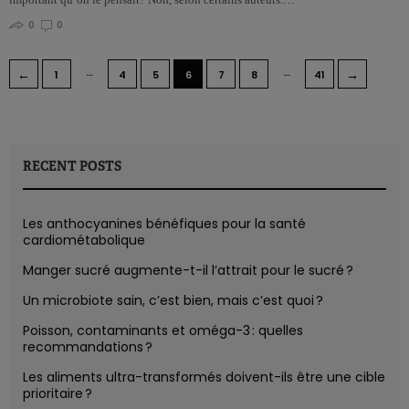
0
0
…
…
←
→
1
4
5
6
7
8
41
RECENT POSTS
Les anthocyanines bénéfiques pour la santé
cardiométabolique
Manger sucré augmente-t-il l’attrait pour le sucré ?
Un microbiote sain, c’est bien, mais c’est quoi ?
Poisson, contaminants et oméga-3 : quelles
recommandations ?
Les aliments ultra-transformés doivent-ils être une cible
prioritaire ?