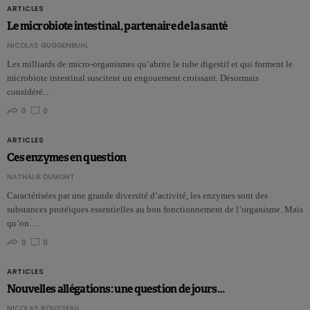
ARTICLES
Le microbiote intestinal, partenaire de la santé
NICOLAS GUGGENBÜHL
Les milliards de micro-organismes qu’abrite le tube digestif et qui forment le
microbiote intestinal suscitent un engouement croissant. Désormais
considéré…
0
0
ARTICLES
Ces enzymes en question
NATHALIE DUMONT
Caractérisées par une grande diversité d’activité, les enzymes sont des
substances protéiques essentielles au bon fonctionnement de l’organisme. Mais
qu’on …
0
0
ARTICLES
Nouvelles allégations: une question de jours…
NICOLAS ROUSSEAU