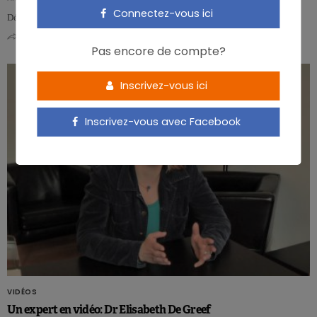
Connectez-vous ici
Découvrez tous les articles et la vidéo de notre expert sur les probiotiques…
0
0
Pas encore de compte?
Inscrivez-vous ici
Inscrivez-vous avec Facebook
VIDÉOS
Un expert en vidéo: Dr Elisabeth De Greef