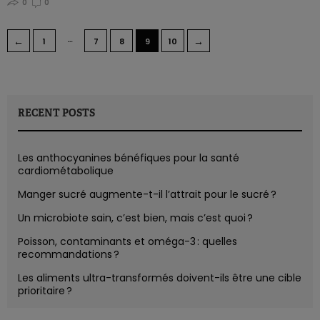
0
0
…
←
→
1
7
8
9
10
RECENT POSTS
Les anthocyanines bénéfiques pour la santé
cardiométabolique
Manger sucré augmente-t-il l’attrait pour le sucré ?
Un microbiote sain, c’est bien, mais c’est quoi ?
Poisson, contaminants et oméga-3 : quelles
recommandations ?
Les aliments ultra-transformés doivent-ils être une cible
prioritaire ?