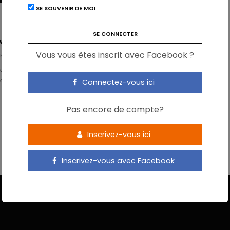
SE SOUVENIR DE MOI
vidéo: Dr Elisabeth De Greef
Vous vous êtes inscrit avec Facebook ?
E REDACTIE
icaces si documentés! Les probiotiques sont de plus en plus utilisés pour
 quoi. Pour être réellement utiles en pratique, …
Connectez-vous ici
Pas encore de compte?
Inscrivez-vous ici
Inscrivez-vous avec Facebook