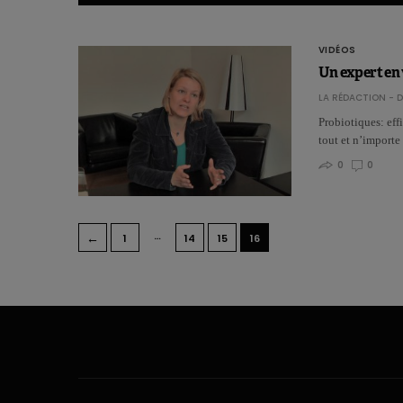
VIDÉOS
Un expert en 
LA RÉDACTION - D
Probiotiques: eff
tout et n’importe
0
0
…
←
1
14
15
16