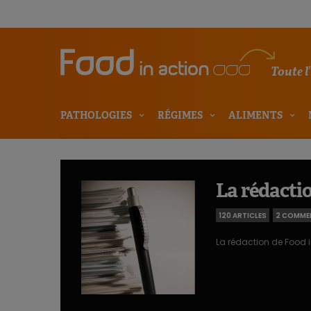
Toute l
PATHOLOGIES
RÉGIMES
ALIMENTS
La rédactio
120 ARTICLES
2 COMME
La rédaction de Food i