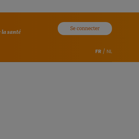
Se connecter
 la santé
FR
/
NL