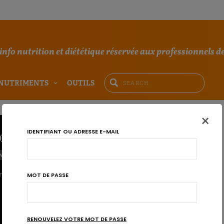
'info nutrition et diététique réservée aux professionnels de
NUTRIMENTS
OUTILS
×
IDENTIFIANT OU ADRESSE E-MAIL
n - De redactie
NTS
n Action
MOT DE PASSE
RENOUVELEZ VOTRE MOT DE PASSE