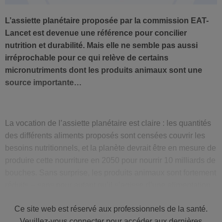
L’assiette planétaire proposée par la commission EAT-
Lancet est devenue une référence pour concilier
nutrition et durabilité. Mais elle ne semble pas aussi
irréprochable pour ce qui relève de certains
micronutriments dont les produits animaux sont une
source importante…
La vocation de l’assiette planétaire est claire : les quantités
des différents aliments proposés sont censées couvrir les
besoins nutritionnels, et la planète devrait être en mesure de
produire cette nourriture en 2050 pour nourrir 10 milliards de
bouches. Sans surprise, les produits animaux sont fortement
réduits – sans pour autant qu’il s’agisse d’une alimentation
végétarienne – au profit d’une composante végétale forte.
Ce site web est réservé aux professionnels de la santé.
C’est un principe de base qui va dans le sens d’une
Veuillez-vous connecter pour accéder aux dernières