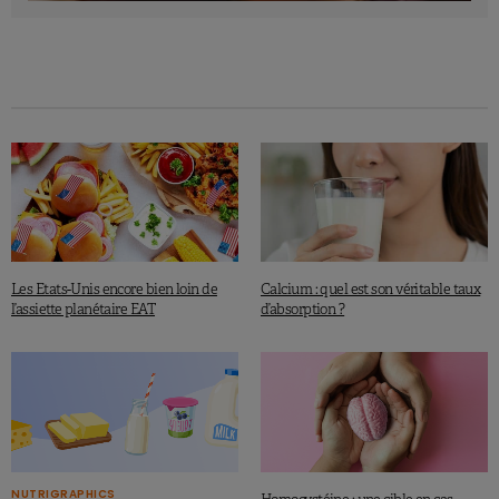
à coque.
Par rapport aux apports moyens estimés d’aliments
d’origine animale au niveau mondial,
une transition vers
ce régime hypothétique impliquerait une diminution de la
viande rouge et une augmentation des œufs, du poisson,
des crustacés et des produits.
Les Etats-Unis encore bien loin de
Calcium : quel est son véritable taux
l’assiette planétaire EAT
d’absorption ?
NUTRIGRAPHICS