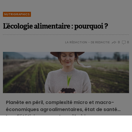
NUTRIGRAPHICS
L’écologie alimentaire : pourquoi ?
LA RÉDACTION - DE REDACTIE
0
0
Planète en péril, complexité micro et macro-
économiques agroalimentaires, état de santé…
Les diététicien.n.es ont un rôle à jouer pour
sensibiliser et informer sur ces enjeux.
Bienvenu.e.s dans l’ère de l’écologie alimentaire !