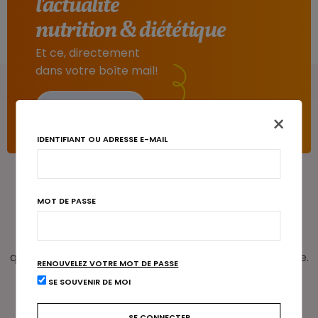
l'actualité
nutrition & diététique
Et ce, directement
dans votre boîte mail!
Je m’abonne
×
IDENTIFIANT OU ADRESSE E-MAIL
Les
pathologies
MOT DE PASSE
Tous nos articles et références sur les pathologies
que vous rencontrez dans votre pratique quotidienne.
RENOUVELEZ VOTRE MOT DE PASSE
SE SOUVENIR DE MOI