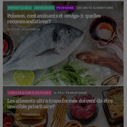
ENFANT & ADO
GROSSESSE
POISSONS
SÉCURITÉ ALIMENTAIRE
Poisson, contaminants et oméga-3 : quelles
recommandations ?
NICOLAS GUGGENBÜHL
OBÉSITÉ & PERTE DE POIDS
ULTRA-TRANSFORMÉ
Les aliments ultra-transformés doivent-ils être
une cible prioritaire ?
NICOLAS GUGGENBÜHL