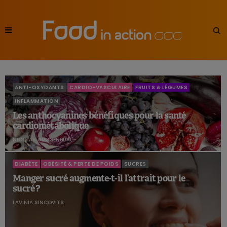
ANTI-OXYDANTS
CARDIO-VASCULAIRE
FRUITS & LÉGUMES
INFLAMMATION
Les anthocyanines bénéfiques pour la santé
cardiométabolique
NICOLAS GUGGENBÜHL
DIABÈTE
OBÉSITÉ & PERTE DE POIDS
SUCRES
Manger sucré augmente-t-il l’attrait pour le
sucré ?
LAVINIA SINCOVITS