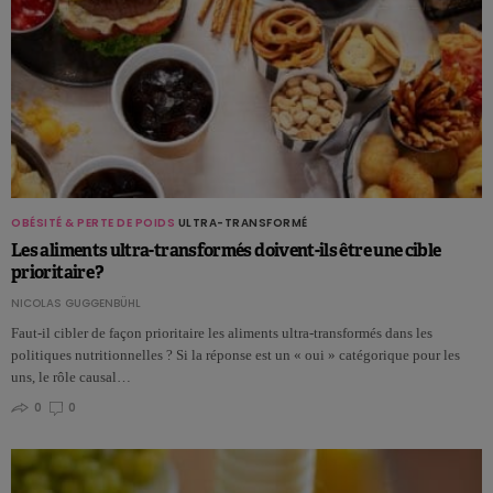
OBÉSITÉ & PERTE DE POIDS
ULTRA-TRANSFORMÉ
Les aliments ultra-transformés doivent-ils être une cible
prioritaire ?
NICOLAS GUGGENBÜHL
Faut-il cibler de façon prioritaire les aliments ultra-transformés dans les
politiques nutritionnelles ? Si la réponse est un « oui » catégorique pour les
uns, le rôle causal…
0
0