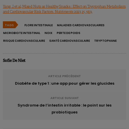
Yang, J. et al, Mixed Nuts as Healthy Snacks : Effect on Tryptophan Metabolism
and Cardiovascular Risk Factors. Nutriments 2023, 15, 569.
TAGS
FLORE INTESTINALE
MALADIES CARDIOVASCULAIRES
MICROBIOTE INTESTINAL
NOIX
PERTE DE POIDS
RISQUE CARDIOVASCULAIRE
SANTÉ CARDIOVASCULAIRE
TRYPTOPHANE
Sofie De Niet
ARTICLE PRÉCÉDENT
Diabète de type 1 : une app pour gérer les glucides
ARTICLE SUIVANT
Syndrome de l’intestin irritable : le point sur les
probiotiques