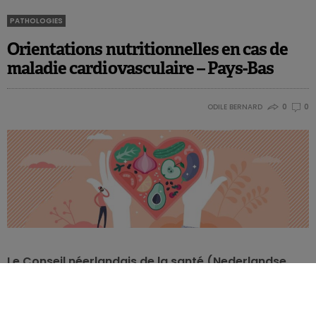
PATHOLOGIES
Orientations nutritionnelles en cas de
maladie cardiovasculaire – Pays-Bas
ODILE BERNARD
0
0
Le Conseil néerlandais de la santé (Nederlandse
Gezondheidsraad) a publié ce mois-ci des
orientations nutritionnelles spécifiques pour les
personnes atteintes de maladies cardiovasculaires