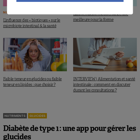
NUTRIGRAPHICS
L’alimentation méditerranéenne
meilleure pour la forme
L’influence des « biotiques » sur le
microbiote intestinal & la santé
Faible teneur en glucides ou faible
INTERVIEW | Alimentation et santé
teneur en lipides : que choisir ?
intestinale : comment en discuter
durant les consultations ?
NUTRIMENTS
GLUCIDES
Diabète de type 1 : une app pour gérer les
glucides