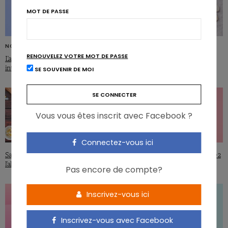
MOT DE PASSE
NON CLASSIFIÉ(E)
Les haricots secs : prébiotique
RENOUVELEZ VOTRE MOT DE PASSE
efficace et accessible
L’axe intestin cerveau et le microbiote
intestinal en image
SE SOUVENIR DE MOI
Vous vous êtes inscrit avec Facebook ?
Connectez-vous ici
Santé mentale : le secret de
Sous-diagnostic du diabète de type 2
l’alimentation méditerranéenne
et menstruations : un lien ?
Pas encore de compte?
Inscrivez-vous ici
Inscrivez-vous avec Facebook