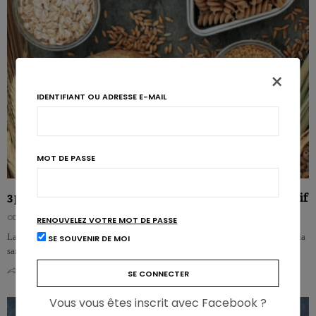
×
IDENTIFIANT OU ADRESSE E-MAIL
MOT DE PASSE
3 portions de céréales complètes pour freiner le déclin cognitif
ODILE BERNARD
RENOUVELEZ VOTRE MOT DE PASSE
La consommation de céréales complètes n’est pas seulement bénéfique pour la
SE SOUVENIR DE MOI
santé en général : elle l’est aussi pour la fonction cognitive. Tell…
0
0
Vous vous êtes inscrit avec Facebook ?