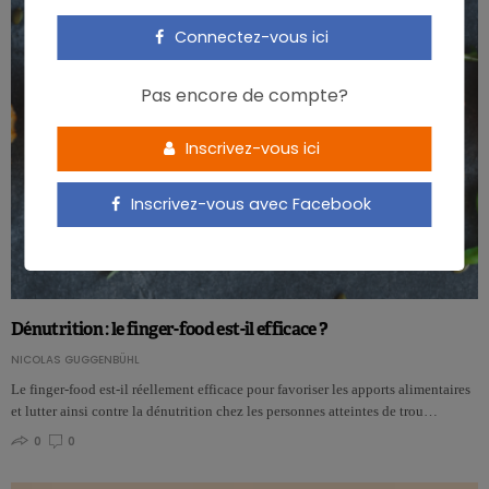
Connectez-vous ici
Pas encore de compte?
Inscrivez-vous ici
Inscrivez-vous avec Facebook
Dénutrition : le finger-food est-il efficace ?
NICOLAS GUGGENBÜHL
Le finger-food est-il réellement efficace pour favoriser les apports alimentaires
et lutter ainsi contre la dénutrition chez les personnes atteintes de trou…
0
0