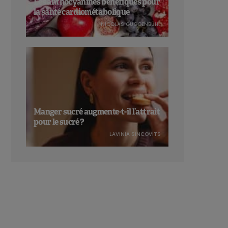
Les anthocyanines bénéfiques pour
la santé cardiométabolique
NICOLAS GUGGENBÜHL
Manger sucré augmente-t-il l’attrait
pour le sucré ?
LAVINIA SINCOVITS