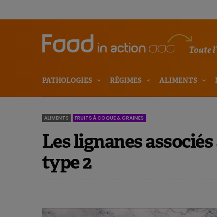
Toute l
PATHOLOGIES
RÉGIMES
ALIMENTS
ALIMENTS
FRUITS À COQUE & GRAINES
Les lignanes associés
type 2