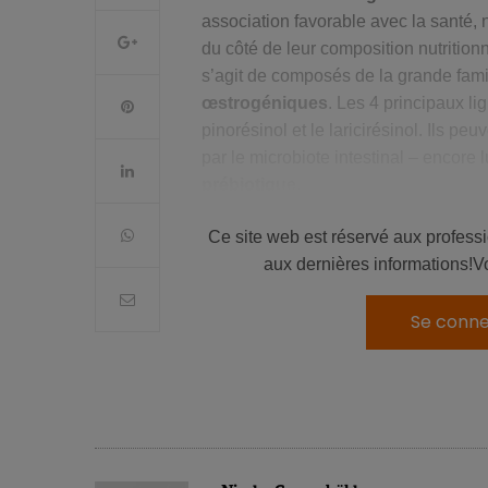
association favorable avec la santé,
du côté de leur composition nutrition
s’agit de composés de la grande fami
œstrogéniques
. Les 4 principaux li
pinorésinol et le laricirésinol. Ils pe
par le microbiote intestinal – encore
prébiotique
.
Les entérolignanes ont déjà été asso
Ce site web est réservé aux profess
cardiométabolique, dont le diabète de
aux dernières informations!V
inconsistants, et pas de confirmation
Se conne
A lire aussi :
3 portions de céréales complètes po
Le risque de diabète de typ