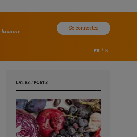
Se connecter
 la santé
FR
/
NL
LATEST POSTS