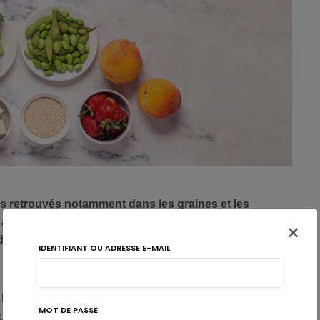
 retrouvés notamment dans les graines et les
 un risque plus faible de diabète de type 2, selon
×
 de 200 000 personnes suivies pendant 30 ans.
IDENTIFIANT OU ADRESSE E-MAIL
 les végétaux tels que
céréales complètes
, les
graines
MOT DE PASSE
ont l’objet de nombreuses études ayant rapporté une