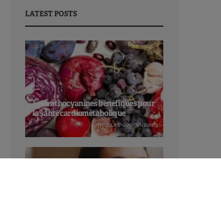
LATEST POSTS
Les anthocyanines bénéfiques pour
la santé cardiométabolique
NICOLAS GUGGENBÜHL
Manger sucré augmente-t-il l’attrait
pour le sucré ?