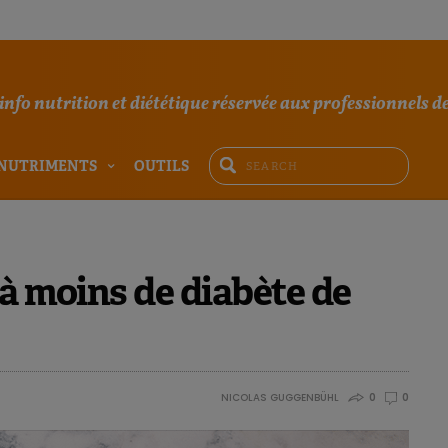
'info nutrition et diététique réservée aux professionnels de
NUTRIMENTS
OUTILS
 à moins de diabète de
NICOLAS GUGGENBÜHL
0
0