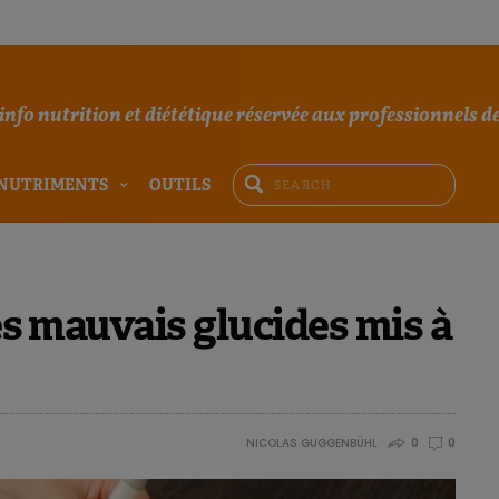
'info nutrition et diététique réservée aux professionnels de
NUTRIMENTS
OUTILS
les mauvais glucides mis à
NICOLAS GUGGENBÜHL
0
0