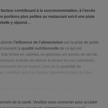
ortantes que les fibres totales
nt pas.
 facteur contribuant à la surconsommation, à l’excès
s portions plus petites au restaurant est-il une piste
ent que l’effet défavorable des pommes de terre et des
n réelle y répond…
 à leur teneur élevée en glucides et leur pauvreté en
n aborde
l’influence de l’alimentation
sur la prise de poids
st souvent la
qualité nutritionnelle
de ce qui est
vraiment perdre du poids ?
rop riches en calories, en graisses, en sucres, en sel etc.
imentaire à tenter de réduire la teneur en ces nutriments
endamment de cet aspect, celui de la
quantité de
ns
, constitue aussi un facteur déterminant dans le bilan
vorisent la surconsommation
. Or, celles-ci sont
982-995.
-Unis, où malgré le développement d’une offre souvent
 30, 2026 –
https://ajcn.nutrition.org/article/S0002-9165(26)00146-
tions ont considérablement augmenté au fil des dernières
ionnels de la santé. Veuillez-vous connecter pour accéder
ensible par rapport aux portions courantes sur le Vieux