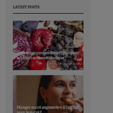
LATEST POSTS
Les anthocyanines bénéfiques pour
la santé cardiométabolique
NICOLAS GUGGENBÜHL
Manger sucré augmente-t-il l’attrait
pour le sucré ?