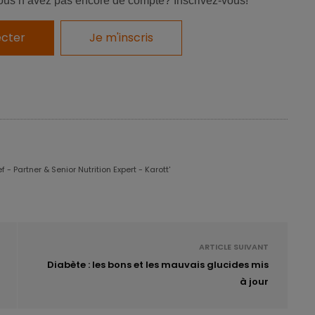
ous n’avez pas encore de compte? Inscrivez-vous!
à l’extérieur, elle aussi très répandue aux États-Unis, la
taurant représente un véritable enjeu dans ce domaine.
cter
Je m'inscris
ugmente avec le poids du serveur !
 des restaurants
ille au restaurant a-t-il un intérêt pour réduire la
 - Partner & Senior Nutrition Expert - Karott'
n de présenter cette option sur la carte
a-t-elle une
à savoir Eric Rimm, de Harvard, et ses collègues, dans
x établissements horeca ont introduit un plat principal de
 à un prix réduit d’environ 30 %.
ARTICLE SUIVANT
Diabète : les bons et les mauvais glucides mis
mois), l’option réduite était présentée sur la carte sous
à jour
standard appelée «
Grand
». Au cours d’une seconde
ments ont, de façon randomisée, gardé cette présentation