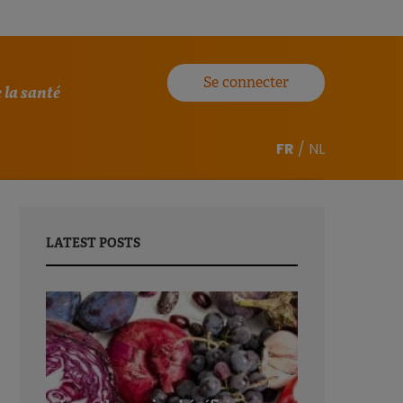
Se connecter
 la santé
FR
/
NL
LATEST POSTS