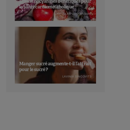
Les anthocyanines bénéfiques pour
la santé cardiométabolique
NICOLAS GUGGENBÜHL
Manger sucré augmente-t-il l’attrait
pour le sucré ?
LAVINIA SINCOVITS