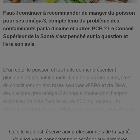
Faut-il continuer à recommander de manger du poisson
pour ses oméga-3, compte tenu du problème des
contaminants par la dioxine et autres PCB ? Le Conseil
Supérieur de la Santé s’est penché sur la question et
livre son avis.
D’un côté, le poisson et les fruits de mer présentent
plusieurs atouts nutritionnels. L’un de plus singuliers, c’est
de constituer une des
rares sources d’EPA et de DHA
,
deux acides gras oméga-3 à longue chaîne dont l’apport
recommandé pour l’adulte est de 500 mg par jour. Un
objectif rarement atteint… Mais d’un autre côté, poissons et
fruits de mer véhiculent des contaminants, dont
les dioxines
et polychlorobiphényles de type dioxine
(PCDD/F et DL-
Ce site web est réservé aux professionnels de la santé.
PCB). Ceux-ci sont pointés du doigt pour favoriser troubles
Veuillez-vous connecter pour accéder aux dernières