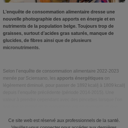
L’enquête de consommation alimentaire dresse une
nouvelle photographie des apports en énergie et en
nutriments de la population belge. Toujours trop de
graisses, surtout d’acides gras saturés, manque de
glucides, de fibres ainsi que de plusieurs
micronutriments.
Selon l’enquête de consommation alimentaire 2022-2023
menée par Sciensano, les
apports énergétiques
on
légèrement diminué, pour passer de 1892 kcal/j à 1809 kcal/j
depuis l’enquête précédente (période 2014-2015). Une
valeur à prendre cependant avec des pincettes lorsque l’on
sait que la moitié de la population est en surpoids, et que
cela ne s’est pas amélioré…
Ce site web est réservé aux professionnels de la santé.
Les apports en glucides sont encore plus bas qu’avant,
Veuillez-vous connecter pour accéder aux dernières