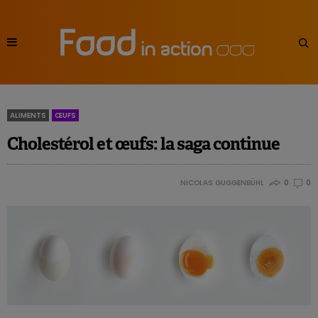
ALIMENTS
ŒUFS
Cholestérol et œufs: la saga continue
NICOLAS GUGGENBÜHL
0
0