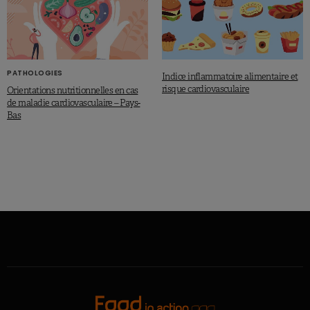
PATHOLOGIES
Indice inflammatoire alimentaire et
risque cardiovasculaire
Orientations nutritionnelles en cas
de maladie cardiovasculaire – Pays-
Bas
RÉGIMES
SPORTIF
Les transports en commun réduiraient
l’obésité
NICOLAS ROUSSEAU
0
0