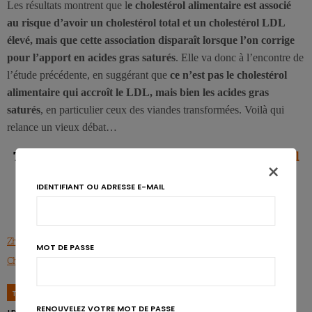
Les résultats montrent que l
e cholestérol alimentaire est associé
au risque d’avoir un cholestérol total et un cholestérol LDL
élevé, mais que cette association disparaît lorsque l’on corrige
pour l’apport en acides gras saturés
. Elle va donc à l’encontre de
l’étude précédente, en suggérant que
ce n’est pas le cholestérol
alimentaire qui accroît le LDL, mais bien les acides gras
saturés
, en particulier ceux des viandes transformées. Voilà qui
relance un vieux débat…
Télécharger le
Nutrigraphics: La cible du cholestérol
×
IDENTIFIANT OU ADRESSE E-MAIL
Zhong V. et al., JAMA, 2019:321(11):1081-1095.
MOT DE PASSE
Cha D. et al.,. Nutrients, 2019 ;11(4), 846.
TAGS
ACIDES GRAS SATURÉS
CARDIOVASCULAIRE
CHOLESTEROL
RENOUVELEZ VOTRE MOT DE PASSE