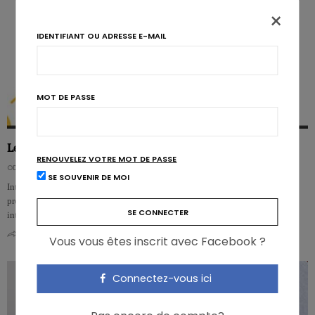
×
IDENTIFIANT OU ADRESSE E-MAIL
MOT DE PASSE
Le jeûne intermittent comme outil thérapeutique?
RENOUVELEZ VOTRE MOT DE PASSE
ODILE BERNARD
SE SOUVENIR DE MOI
Interrompre le régime alimentaire habituel par des périodes de jeûne pour
promouvoir la santé… De plus en plus de recherches indiquent qu’un jeûne
intermitt…
0
0
Vous vous êtes inscrit avec Facebook ?
Connectez-vous ici