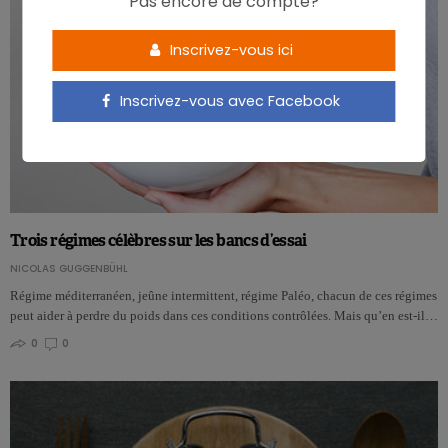
Pas encore de compte?
Inscrivez-vous ici
Inscrivez-vous avec Facebook
Trois régimes célèbres sur les bancs d’essai
NICOLAS GUGGENBÜHL
Régime méditerranéen, jeûne intermittent, régime Paléo, chacun de ces régimes
peut aider à perdre du poids dans ces conditions contrôlées. Mais qu’en est-il…
0
0