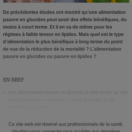
De précédentes études ont montré qu’une alimentation
pauvre en glucides peut avoir des effets bénéfiques, du
moins à court terme. Et il en va de même pour les
régimes à faible teneur en lipides. Mais quel est le type
d’alimentation le plus bénéfique à long terme du point
de vue de la réduction de la mortalité ? L’alimentation
pauvre en glucides ou pauvre en lipides ?
EN BREF
Une alimentation pauvre en glucides à long terme, qu’elle
soit générale ou « malsaine », a été associée à une
mortalité plus élevée.
Une alimentation « saine » et pauvre en lipides à long
Ce site web est réservé aux professionnels de la santé.
terme est en revanche associée à une diminution du
Veuillez-vous connecter pour accéder aux dernières