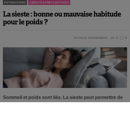
PATHOLOGIES
OBÉSITÉ & PERTE DE POIDS
La sieste : bonne ou mauvaise habitude
pour le poids ?
NICOLAS GUGGENBÜHL
0
0
Sommeil et poids sont liés. La sieste peut permettre de
récupérer en cas de temps de sommeil insuffisant. Ce
repos après le repas de midi est-il bon pour le poids et la
santé métabolique ? Tout dépend de la durée…