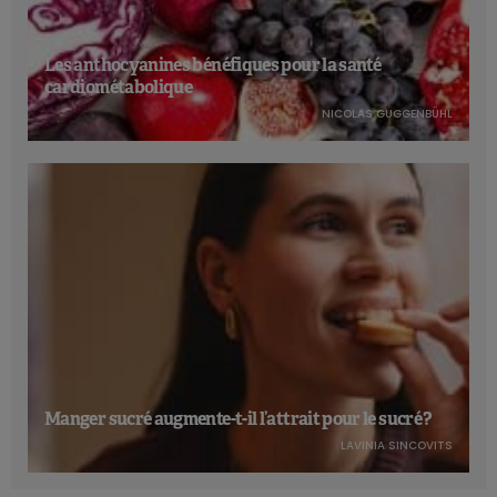
Les anthocyanines bénéfiques pour la santé
cardiométabolique
NICOLAS GUGGENBÜHL
Manger sucré augmente-t-il l’attrait pour le sucré ?
LAVINIA SINCOVITS