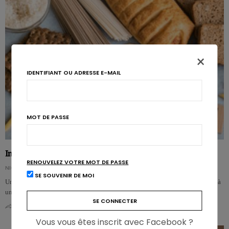
×
IDENTIFIANT OU ADRESSE E-MAIL
MOT DE PASSE
Intestin irritable : faut-il supprimer le gluten ?
RENOUVELEZ VOTRE MOT DE PASSE
NICOLAS GUGGENBÜHL
SE SOUVENIR DE MOI
Une alimentation comportant des aliments riches en flavonoïdes est associée à
une réduction du risque de déclin cognitif de 20% ……
0
0
Vous vous êtes inscrit avec Facebook ?