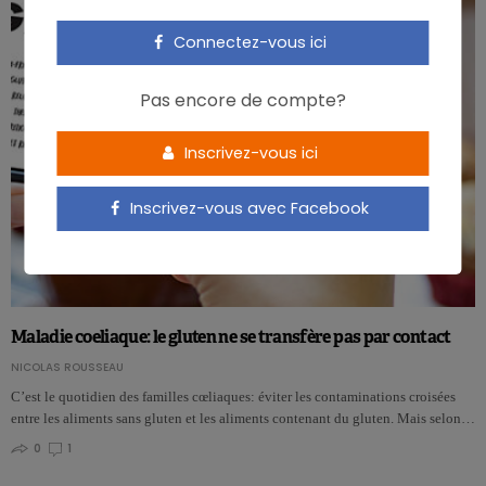
Connectez-vous ici
Pas encore de compte?
Inscrivez-vous ici
Inscrivez-vous avec Facebook
Maladie coeliaque: le gluten ne se transfère pas par contact
NICOLAS ROUSSEAU
C’est le quotidien des familles cœliaques: éviter les contaminations croisées
entre les aliments sans gluten et les aliments contenant du gluten. Mais selon…
0
1