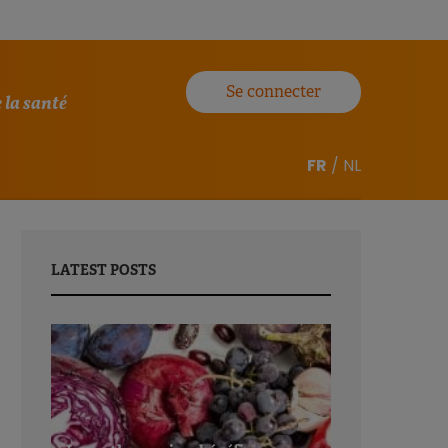
Se connecter
 la santé
FR
/
NL
LATEST POSTS