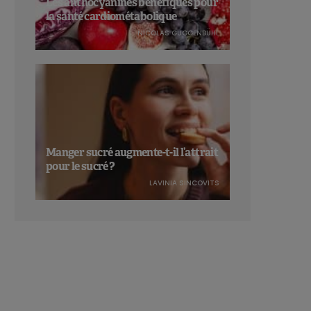
Les anthocyanines bénéfiques pour
la santé cardiométabolique
NICOLAS GUGGENBÜHL
Manger sucré augmente-t-il l’attrait
pour le sucré ?
LAVINIA SINCOVITS