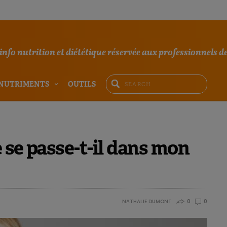
'info nutrition et diététique réservée aux professionnels de
NUTRIMENTS
OUTILS
 se passe-t-il dans mon
NATHALIE DUMONT
0
0