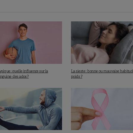
i tant de femmes souffrent de symptômes tels que :
 négatif du manque d’œstrogènes sur le fonctionnement
 de la température corporelle),
e ou
brouillard cérébral
(diminution des œstrogènes =
u sein du cerveau de l’ordre de 25%)
t négatif du manque d’œstrogènes sur le
, le régulateur du sommeil).
signent, en fait, un profond remodelage cérébral.
ysique : quelle influence sur la
La sieste : bonne ou mauvaise habitud
anguine des ados ?
poids ?
 cérébral touche 7 femmes sur 10
MENTS DE SUBSTITUTION HORMONAL (TSH)
prescrits avant le remodelage cérébral, c’est à dire
dans
ériménopause ou de la ménopause
, chez les femmes qui