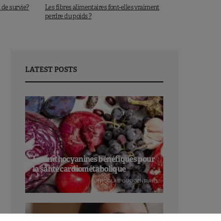
s de survie?
Les fibres alimentaires font-elles vraiment
perdre du poids ?
LATEST POSTS
Les anthocyanines bénéfiques pour
la santé cardiométabolique
NICOLAS GUGGENBÜHL