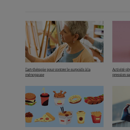
Ce qui explique notamment pourquo
les
bouffées de chaleur
(impact
de l’hypothalamus , le régulateur
une extrême fatigue intellectuell
diminution du niveau d’énergie a
les
troubles du sommeil
(impac
fonctionnement du tronc cérébral
La péri/ménopause et la ménopause 
L’art-thérapie pour contrer le surpoids à la
Activité ph
ménopause
pression s
Le brouillard
L’INTÉRÊT DES TRAITE
Les TSH devraient idéalement être 
les premières années de la p