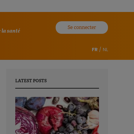
Se connecter
 la santé
FR
/
NL
LATEST POSTS