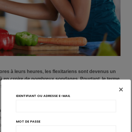
ores à leurs heures, les flexitariens sont devenus un
 à en croire de nombreux sondages. Pourtant, le terme
×
e flou dans sa définition.
IDENTIFIANT OU ADRESSE E-MAIL
me
, ainsi que le
végétalisme
ou véganisme, sont
res
bien définies
, ce n’est pas le cas du terme de
MOT DE PASSE
 toutes les lèvres et dans toutes les publications qui