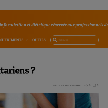
'info nutrition et diététique réservée aux professionnels de
NUTRIMENTS
OUTILS
itariens ?
NICOLAS GUGGENBÜHL
0
0