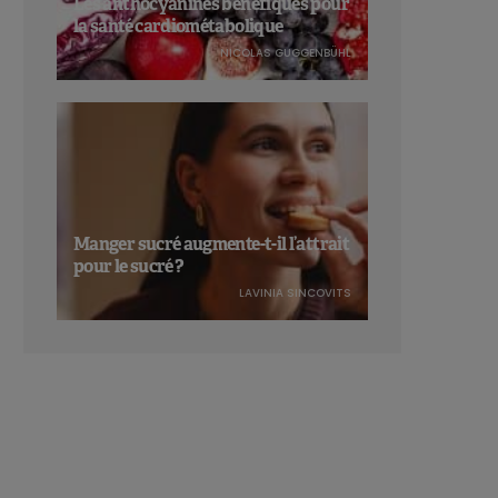
Les anthocyanines bénéfiques pour
la santé cardiométabolique
NICOLAS GUGGENBÜHL
Manger sucré augmente-t-il l’attrait
pour le sucré ?
LAVINIA SINCOVITS