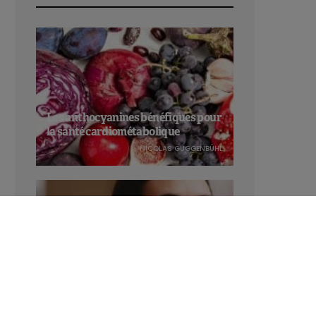
Les anthocyanines bénéfiques pour
la santé cardiométabolique
NICOLAS GUGGENBÜHL
Manger sucré augmente-t-il l’attrait
pour le sucré ?
LAVINIA SINCOVITS