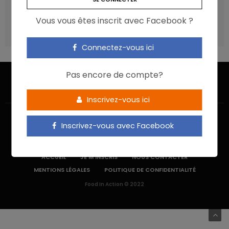
recommandations ?
Vous vous êtes inscrit avec Facebook ?
Les aliments ultra-transformés doivent-ils être une cible
prioritaire ?
Connectez-vous ici
Pas encore de compte?
Inscrivez-vous ici
Inscrivez-vous avec Facebook
ACCUEIL
JE M’INSCRIS
NOUS CONTACTER
MENTIONS LÉGALES
POLITIQUE DE CONFIDENTIALITÉ
Food In Action © 2022