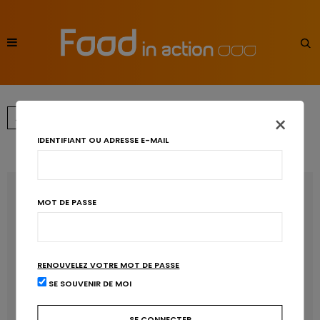
×
…
←
→
1
3
4
5
6
IDENTIFIANT OU ADRESSE E-MAIL
RECENT POSTS
MOT DE PASSE
Les anthocyanines bénéfiques pour la santé
cardiométabolique
RENOUVELEZ VOTRE MOT DE PASSE
Manger sucré augmente-t-il l’attrait pour le sucré ?
SE SOUVENIR DE MOI
Un microbiote sain, c’est bien, mais c’est quoi ?
Poisson, contaminants et oméga-3 : quelles