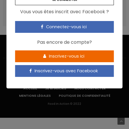
recommandations ?
Vous vous êtes inscrit avec Facebook ?
Les aliments ultra-transformés doivent-ils être une cible
prioritaire ?
Connectez-vous ici
Pas encore de compte?
Inscrivez-vous ici
Inscrivez-vous avec Facebook
ACCUEIL
JE M’INSCRIS
NOUS CONTACTER
MENTIONS LÉGALES
POLITIQUE DE CONFIDENTIALITÉ
Food In Action © 2022