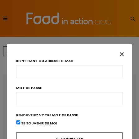
×
…
←
1
3
4
5
IDENTIFIANT OU ADRESSE E-MAIL
RECENT POSTS
MOT DE PASSE
Les anthocyanines bénéfiques pour la santé
cardiométabolique
RENOUVELEZ VOTRE MOT DE PASSE
Manger sucré augmente-t-il l’attrait pour le sucré ?
SE SOUVENIR DE MOI
Un microbiote sain, c’est bien, mais c’est quoi ?
Poisson, contaminants et oméga-3 : quelles