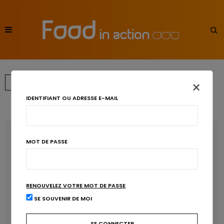
×
…
←
→
1
3
4
5
6
IDENTIFIANT OU ADRESSE E-MAIL
RECENT POSTS
MOT DE PASSE
Les anthocyanines bénéfiques pour la santé
cardiométabolique
RENOUVELEZ VOTRE MOT DE PASSE
Manger sucré augmente-t-il l’attrait pour le sucré ?
SE SOUVENIR DE MOI
Un microbiote sain, c’est bien, mais c’est quoi ?
Poisson, contaminants et oméga-3 : quelles