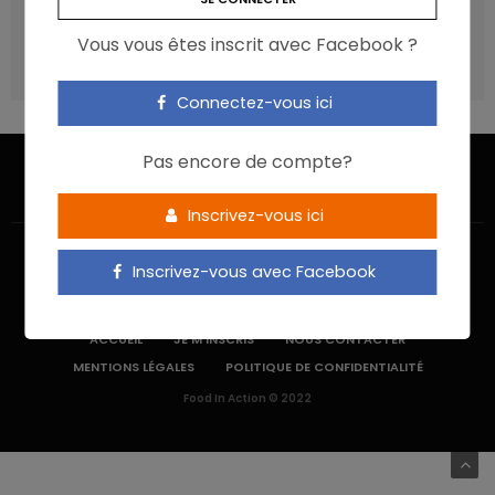
recommandations ?
Vous vous êtes inscrit avec Facebook ?
Les aliments ultra-transformés doivent-ils être une cible
prioritaire ?
Connectez-vous ici
Pas encore de compte?
Inscrivez-vous ici
Inscrivez-vous avec Facebook
ACCUEIL
JE M’INSCRIS
NOUS CONTACTER
MENTIONS LÉGALES
POLITIQUE DE CONFIDENTIALITÉ
Food In Action © 2022