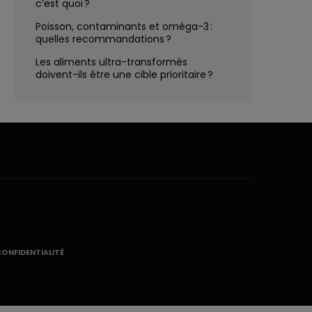
c’est quoi ?
Poisson, contaminants et oméga-3 :
quelles recommandations ?
Les aliments ultra-transformés
doivent-ils être une cible prioritaire ?
CONFIDENTIALITÉ