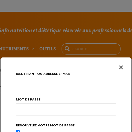
'info nutrition et diététique réservée aux professionnels de
NUTRIMENTS
OUTILS
×
sionnel compulsif ou alimentaire?
IDENTIFIANT OU ADRESSE E-MAIL
essionnels compulsifs (TOC) et les troubles du comportement alimentaire
es points communs, mais restent néanmoins des pathol…
MOT DE PASSE
RENOUVELEZ VOTRE MOT DE PASSE