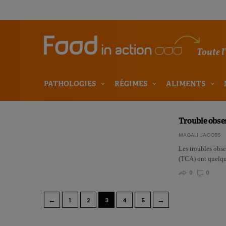
Toute l
PATHOLOGIES
RÉGIMES
ALIMENTS
Trouble obses
MAGALI JACOBS
Les troubles obs
(TCA) ont quelqu
0
0
←
→
1
2
3
4
5