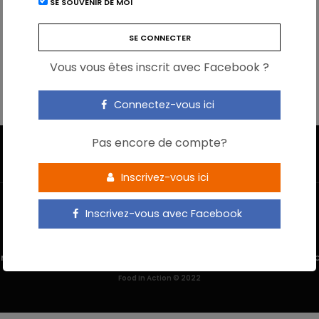
SE SOUVENIR DE MOI
Vous vous êtes inscrit avec Facebook ?
Connectez-vous ici
Pas encore de compte?
Inscrivez-vous ici
Inscrivez-vous avec Facebook
 M’INSCRIS
NOUS CONTACTER
MENTIONS LÉGALES
POLITIQUE DE 
Food In Action © 2022