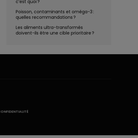
c’est quoi ?
Poisson, contaminants et oméga-3 :
quelles recommandations ?
Les aliments ultra-transformés
doivent-ils être une cible prioritaire ?
CONFIDENTIALITÉ