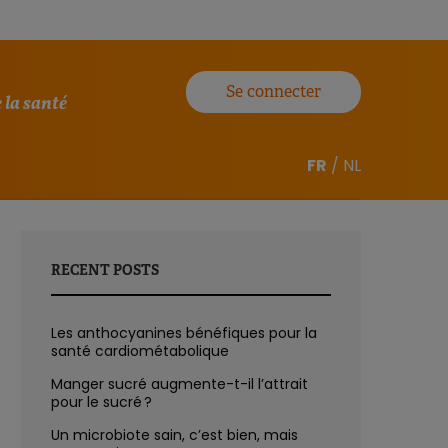
Se connecter
 la santé
FR
/
NL
RECENT POSTS
Les anthocyanines bénéfiques pour la
santé cardiométabolique
Manger sucré augmente-t-il l’attrait
pour le sucré ?
Un microbiote sain, c’est bien, mais