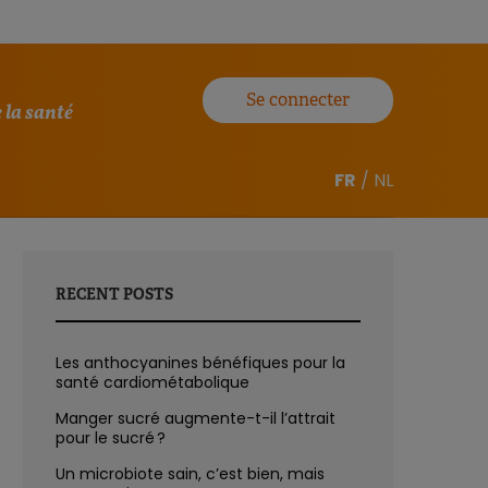
Se connecter
 la santé
FR
/
NL
RECENT POSTS
Les anthocyanines bénéfiques pour la
santé cardiométabolique
Manger sucré augmente-t-il l’attrait
pour le sucré ?
Un microbiote sain, c’est bien, mais