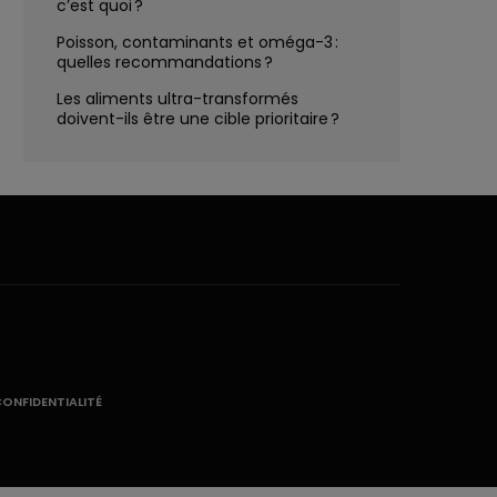
c’est quoi ?
Poisson, contaminants et oméga-3 :
quelles recommandations ?
Les aliments ultra-transformés
doivent-ils être une cible prioritaire ?
CONFIDENTIALITÉ