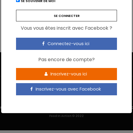
SE SOUVENIR DE MOI
Vous vous êtes inscrit avec Facebook ?
Connectez-vous ici
Pas encore de compte?
Inscrivez-vous ici
Inscrivez-vous avec Facebook
 M’INSCRIS
NOUS CONTACTER
MENTIONS LÉGALES
POLITIQUE DE 
Food In Action © 2022