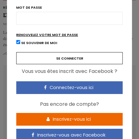
MOT DE PASSE
RÉGIMES
L’horaire des repas influence l’oxydation des graisses
NICOLAS GUGGENBÜHL
La même nourriture consommée en même quantité, mais à des horaires
RENOUVELEZ VOTRE MOT DE PASSE
différents, influence l’oxydation des graisses et l’appétit, selon cette nouvelle
SE SOUVENIR DE MOI
étude h…
0
0
Vous vous êtes inscrit avec Facebook ?
RECENT POSTS
Connectez-vous ici
Les anthocyanines bénéfiques pour la santé
cardiométabolique
Pas encore de compte?
Manger sucré augmente-t-il l’attrait pour le sucré ?
Un microbiote sain, c’est bien, mais c’est quoi ?
Inscrivez-vous ici
Poisson, contaminants et oméga-3 : quelles
recommandations ?
Inscrivez-vous avec Facebook