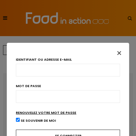
×
…
←
1
15
16
17
IDENTIFIANT OU ADRESSE E-MAIL
RECENT POSTS
MOT DE PASSE
Les anthocyanines bénéfiques pour la santé
cardiométabolique
RENOUVELEZ VOTRE MOT DE PASSE
Manger sucré augmente-t-il l’attrait pour le sucré ?
SE SOUVENIR DE MOI
Un microbiote sain, c’est bien, mais c’est quoi ?
Poisson, contaminants et oméga-3 : quelles