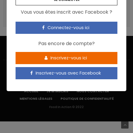
recommandations ?
Vous vous êtes inscrit avec Facebook ?
Les aliments ultra-transformés doivent-ils être une cible
prioritaire ?
Connectez-vous ici
Pas encore de compte?
Inscrivez-vous ici
Inscrivez-vous avec Facebook
ACCUEIL
JE M’INSCRIS
NOUS CONTACTER
MENTIONS LÉGALES
POLITIQUE DE CONFIDENTIALITÉ
Food In Action © 2022