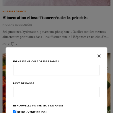
NUTRIGRAPHICS
Alimentation et insuffisance rénale : les priorités
NICOLAS GUGGENBÜHL
Sel, protéines, hydratation, potassium, phosphore... Quelles sont les mesures
alimentaires prioritaires dans l’insuffisance rénale ? Réponses en un clin d'œ…
0
0
×
IDENTIFIANT OU ADRESSE E-MAIL
MOT DE PASSE
RENOUVELEZ VOTRE MOT DE PASSE
SE SOUVENIR DE MOI