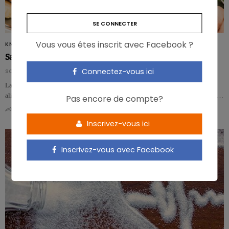
Vous vous êtes inscrit avec Facebook ?
KNORR
Sans sel, mais riche en goût : c’est possible !
Connectez-vous ici
SOURCES EXTERNES - EXTERNE BRONNEN
La réduction de la consommation de sel figure dans le TOP 5 des mesures
alimentaires prioritaires identifiées par le Conseil Supérieur de la Santé pour …
Pas encore de compte?
0
0
Inscrivez-vous ici
Inscrivez-vous avec Facebook