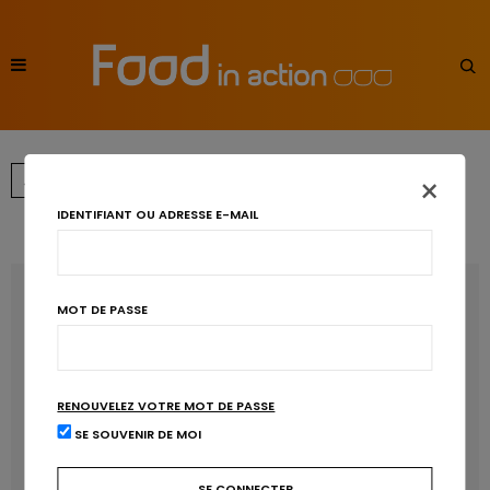
×
←
1
2
IDENTIFIANT OU ADRESSE E-MAIL
RECENT POSTS
MOT DE PASSE
Les anthocyanines bénéfiques pour la santé
cardiométabolique
RENOUVELEZ VOTRE MOT DE PASSE
Manger sucré augmente-t-il l’attrait pour le sucré ?
SE SOUVENIR DE MOI
Un microbiote sain, c’est bien, mais c’est quoi ?
Poisson, contaminants et oméga-3 : quelles