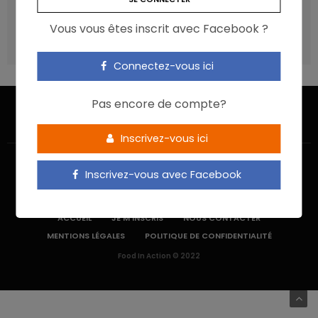
recommandations ?
Vous vous êtes inscrit avec Facebook ?
Les aliments ultra-transformés doivent-ils être une cible
prioritaire ?
Connectez-vous ici
Pas encore de compte?
Inscrivez-vous ici
Inscrivez-vous avec Facebook
ACCUEIL
JE M’INSCRIS
NOUS CONTACTER
MENTIONS LÉGALES
POLITIQUE DE CONFIDENTIALITÉ
Food In Action © 2022