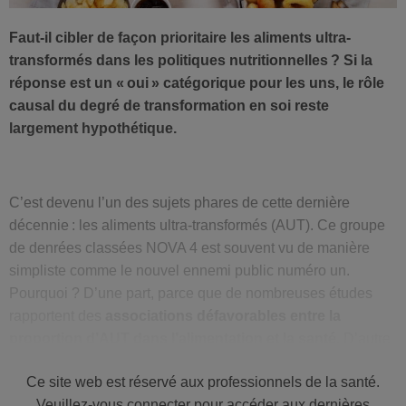
Faut-il cibler de façon prioritaire les aliments ultra-
transformés dans les politiques nutritionnelles ? Si la
réponse est un « oui » catégorique pour les uns, le rôle
causal du degré de transformation en soi reste
largement hypothétique.
C’est devenu l’un des sujets phares de cette dernière
décennie : les aliments ultra-transformés (AUT). Ce groupe
de denrées classées NOVA 4 est souvent vu de manière
simpliste comme le nouvel ennemi public numéro un.
Pourquoi ? D’une part, parce que de nombreuses études
rapportent des
associations défavorables entre la
proportion d’AUT dans l’alimentation et la santé
. D’autre
part, parce que le sujet AUT contient les ingrédients d‘une
Ce site web est réservé aux professionnels de la santé.
formule à succès digne d’un best-seller :
l’industrie
Veuillez-vous connecter pour accéder aux dernières