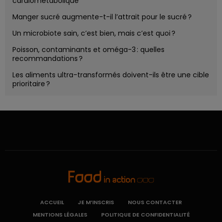
cardiométabolique
Manger sucré augmente-t-il l’attrait pour le sucré ?
Un microbiote sain, c’est bien, mais c’est quoi ?
Poisson, contaminants et oméga-3 : quelles
recommandations ?
Les aliments ultra-transformés doivent-ils être une cible
prioritaire ?
ACCUEIL
JE M’INSCRIS
NOUS CONTACTER
MENTIONS LÉGALES
POLITIQUE DE CONFIDENTIALITÉ