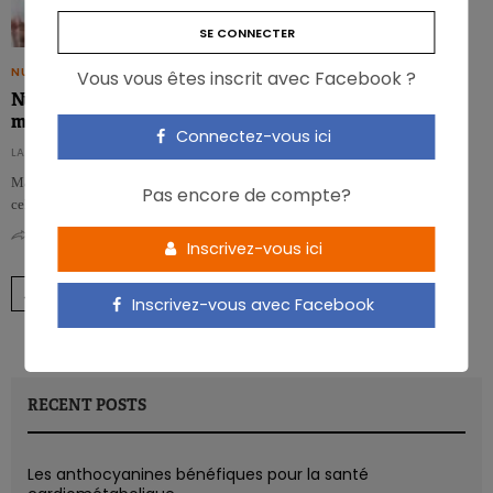
NUTRIGRAPHICS
Vous vous êtes inscrit avec Facebook ?
Nutrigraphics: 6 bonnes résolutions pour changer les
mauvaises habitudes
Connectez-vous ici
LA RÉDACTION - DE REDACTIE
Manger sainement n’est pas aussi difficile que cela puisse paraître, même si
Pas encore de compte?
cela peut sembler……
0
0
Inscrivez-vous ici
…
←
→
1
2
3
4
10
Inscrivez-vous avec Facebook
RECENT POSTS
Les anthocyanines bénéfiques pour la santé