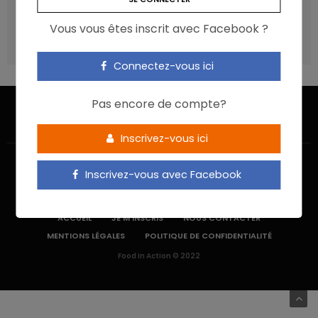
recommandations ?
Vous vous êtes inscrit avec Facebook ?
Les aliments ultra-transformés doivent-ils être une cible
prioritaire ?
Connectez-vous ici
Pas encore de compte?
Inscrivez-vous ici
Inscrivez-vous avec Facebook
ACCUEIL
JE M’INSCRIS
NOUS CONTACTER
MENTIONS LÉGALES
POLITIQUE DE CONFIDENTIALITÉ
Food In Action © 2022