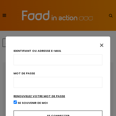
×
…
←
1
5
6
7
IDENTIFIANT OU ADRESSE E-MAIL
RECENT POSTS
MOT DE PASSE
Les anthocyanines bénéfiques pour la santé
cardiométabolique
RENOUVELEZ VOTRE MOT DE PASSE
Manger sucré augmente-t-il l’attrait pour le sucré ?
SE SOUVENIR DE MOI
Un microbiote sain, c’est bien, mais c’est quoi ?
Poisson, contaminants et oméga-3 : quelles