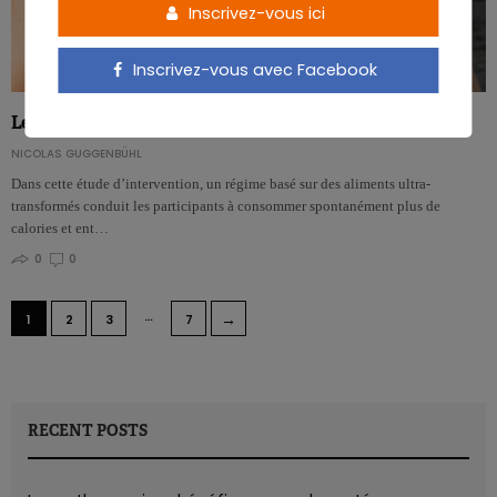
Inscrivez-vous ici
Inscrivez-vous avec Facebook
Les aliments ultra-transformés font-ils manger plus?
NICOLAS GUGGENBÜHL
Dans cette étude d’intervention, un régime basé sur des aliments ultra-
transformés conduit les participants à consommer spontanément plus de
calories et ent…
0
0
…
→
1
2
3
7
RECENT POSTS