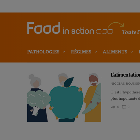
Toute l
PATHOLOGIES
RÉGIMES
ALIMENTS
L’alimentatio
NICOLAS ROUSSE
C’est l’hypothès
plus importante 
0
0