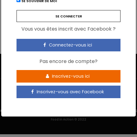
SE SOUVENIR DE MOI
Vous vous êtes inscrit avec Facebook ?
Connectez-vous ici
Pas encore de compte?
Inscrivez-vous ici
Inscrivez-vous avec Facebook
 M’INSCRIS
NOUS CONTACTER
MENTIONS LÉGALES
POLITIQUE DE 
Food In Action © 2022