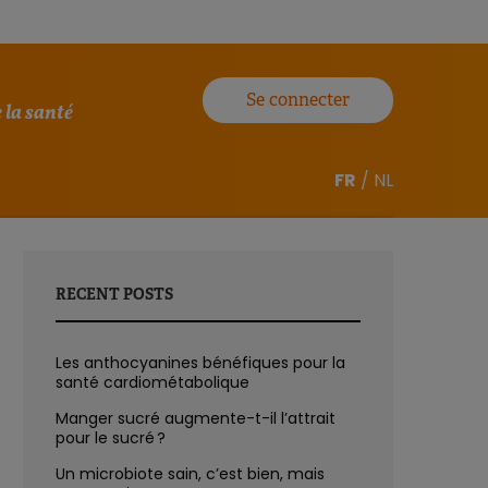
Se connecter
 la santé
FR
/
NL
RECENT POSTS
Les anthocyanines bénéfiques pour la
santé cardiométabolique
Manger sucré augmente-t-il l’attrait
pour le sucré ?
Un microbiote sain, c’est bien, mais