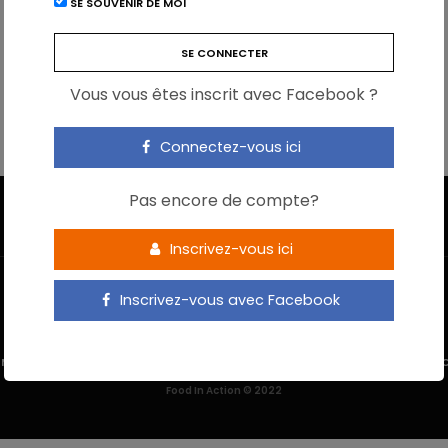
SE SOUVENIR DE MOI
Vous vous êtes inscrit avec Facebook ?
Connectez-vous ici
Pas encore de compte?
Inscrivez-vous ici
Inscrivez-vous avec Facebook
 M’INSCRIS
NOUS CONTACTER
MENTIONS LÉGALES
POLITIQUE DE 
Food In Action © 2022