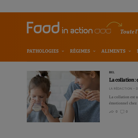
Toute l
PATHOLOGIES
RÉGIMES
ALIMENTS
BEL
La collation :
LA RÉDACTION - D
La collation est u
émotionnel chez 
0
0