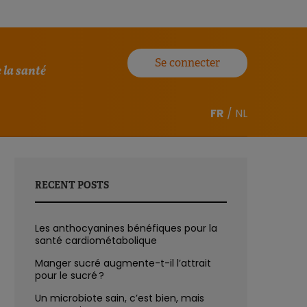
Se connecter
 la santé
FR
/
NL
RECENT POSTS
Les anthocyanines bénéfiques pour la
santé cardiométabolique
Manger sucré augmente-t-il l’attrait
pour le sucré ?
Un microbiote sain, c’est bien, mais