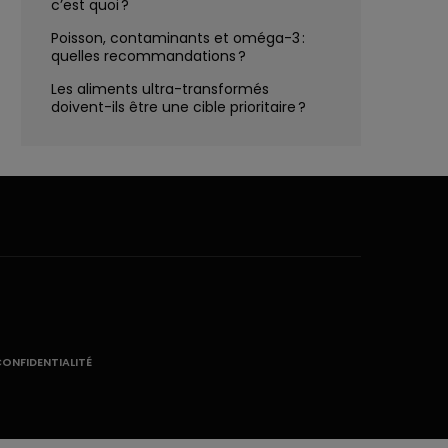
c’est quoi ?
Poisson, contaminants et oméga-3 :
quelles recommandations ?
Les aliments ultra-transformés
doivent-ils être une cible prioritaire ?
CONFIDENTIALITÉ