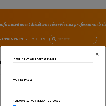
'info nutrition et diététique réservée aux professionnels de
NUTRIMENTS
OUTILS
×
IDENTIFIANT OU ADRESSE E-MAIL
 qu’en pensent les professionnels de la nutrition ?
E REDACTIE
n vrai sujet en consultation. Elle est avant tout sucrée et liée à un besoin
les patients francophones, plus souvent …
MOT DE PASSE
RENOUVELEZ VOTRE MOT DE PASSE