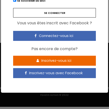
SE SOUVENIR DE MOI
Vous vous êtes inscrit avec Facebook ?
Connectez-vous ici
Pas encore de compte?
Inscrivez-vous ici
Inscrivez-vous avec Facebook
 M’INSCRIS
NOUS CONTACTER
MENTIONS LÉGALES
POLITIQUE DE 
Food In Action © 2022