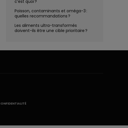
c’est quoi ?
Poisson, contaminants et oméga-3 :
quelles recommandations ?
Les aliments ultra-transformés
doivent-ils être une cible prioritaire ?
CONFIDENTIALITÉ