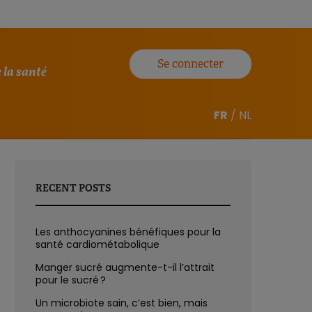
Se connecter
 la santé
FR
/
NL
RECENT POSTS
Les anthocyanines bénéfiques pour la
santé cardiométabolique
Manger sucré augmente-t-il l’attrait
pour le sucré ?
Un microbiote sain, c’est bien, mais