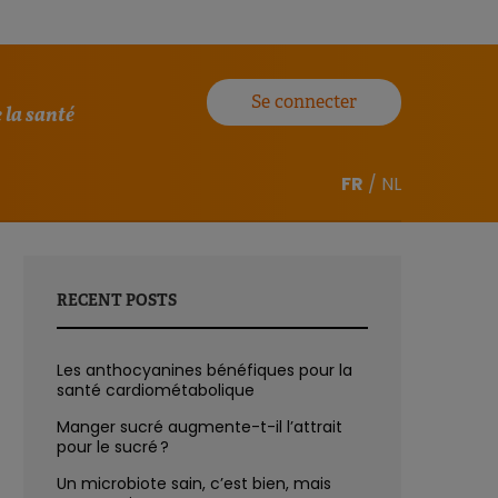
Se connecter
 la santé
FR
/
NL
RECENT POSTS
Les anthocyanines bénéfiques pour la
santé cardiométabolique
Manger sucré augmente-t-il l’attrait
pour le sucré ?
Un microbiote sain, c’est bien, mais