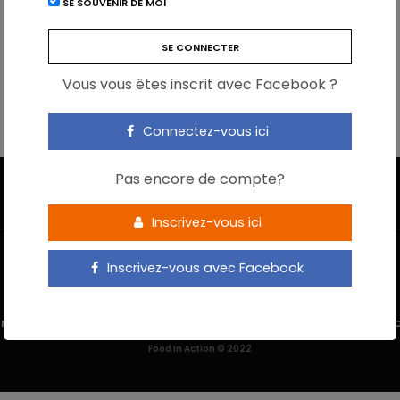
SE SOUVENIR DE MOI
Vous vous êtes inscrit avec Facebook ?
Connectez-vous ici
Pas encore de compte?
Inscrivez-vous ici
Inscrivez-vous avec Facebook
 M’INSCRIS
NOUS CONTACTER
MENTIONS LÉGALES
POLITIQUE DE 
Food In Action © 2022