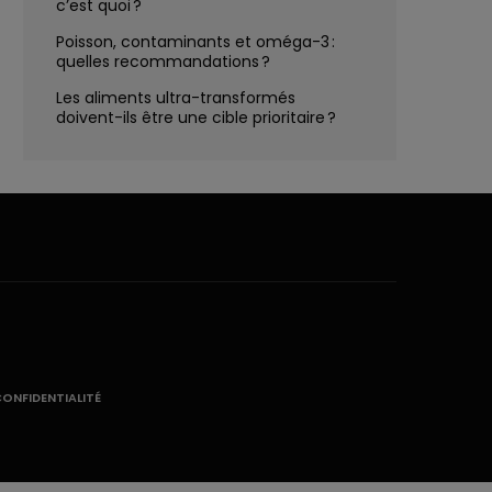
c’est quoi ?
Poisson, contaminants et oméga-3 :
quelles recommandations ?
Les aliments ultra-transformés
doivent-ils être une cible prioritaire ?
CONFIDENTIALITÉ